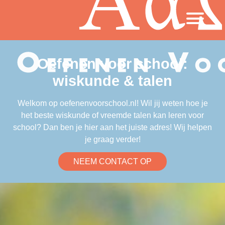
Oefenen voor school:
wiskunde & talen
Welkom op oefenenvoorschool.nl! Wil jij weten hoe je
het beste wiskunde of vreemde talen kan leren voor
school? Dan ben je hier aan het juiste adres! Wij helpen
je graag verder!
NEEM CONTACT OP