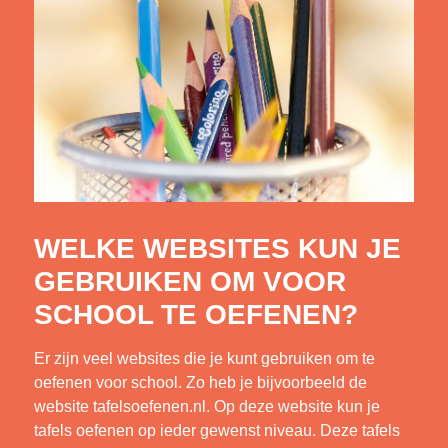
WELKE WEBSITES KUN JE
GEBRUIKEN OM VOOR
SCHOOL TE OEFENEN?
Er zijn veel websites die je kunt gebruiken om te
oefenen voor school. Zo heb je bijvoorbeeld de
website tafelsoefenen.nl. Op deze website kun je
tafels oefenen op ieder gewenst niveau. Deze tafels